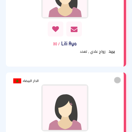
Lili Aya
/ 30
زواج عادي , تعدد
يريد
الدار البيضاء