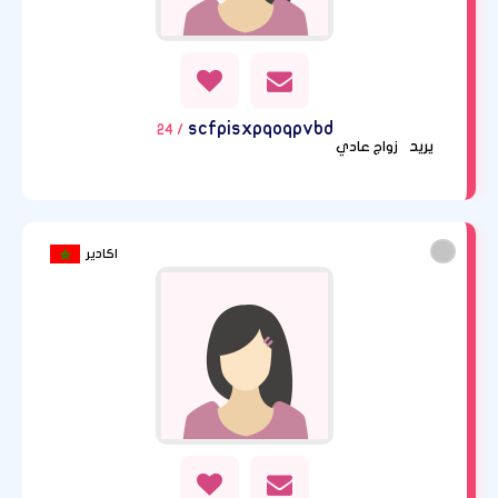
scfpisxpqoqpvbd
/ 24
يريد
زواج عادي
اكادير