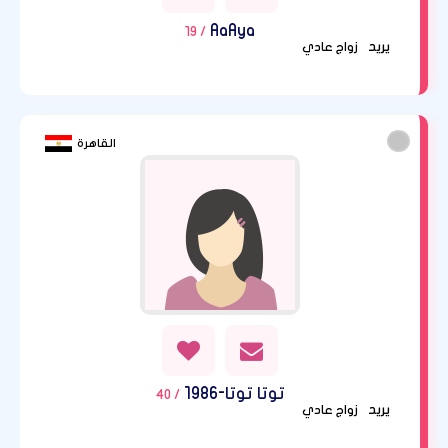
AaAya
/ 19
يريد
زواج عادي
القاهرة
توتا توتا-1986
/ 40
يريد
زواج عادي