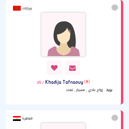
ورزازات
Khadija Tafnaouy
/ 25
زواج عادي , مسيار , تعدد
يريد
القاهرة