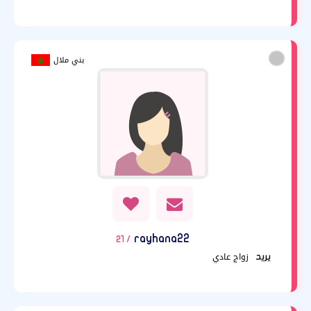
بني ملال
rayhana22
/ 21
زواج عادي
يريد