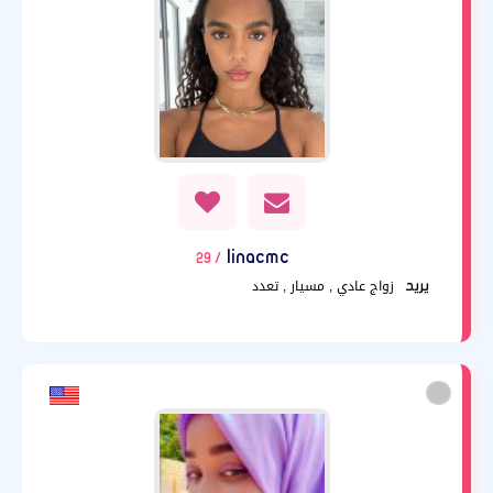
linacmc
/ 29
زواج عادي , مسيار , تعدد
يريد