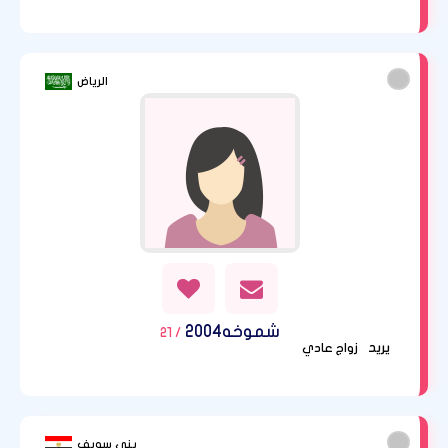
الرياض
شموخه2004
/ 21
يريد
زواج عادي
بنى سويف