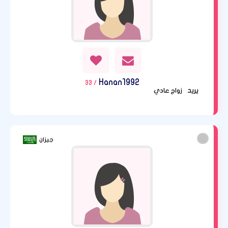
Hanan1992
/ 33
يريد
زواج عادي
جيزان