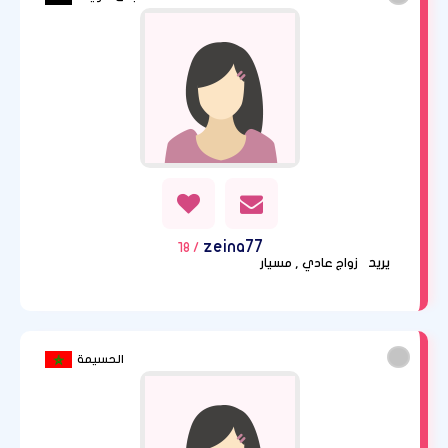
zeina77
/ 18
يريد
زواج عادي , مسيار
الحسيمة