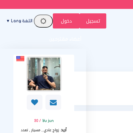
تسجيل
دخول
اللغة Lang ▼
أعضاء مقترحين
/ 30
Yu jun
زواج عادي , مسيار , تعدد
أريد