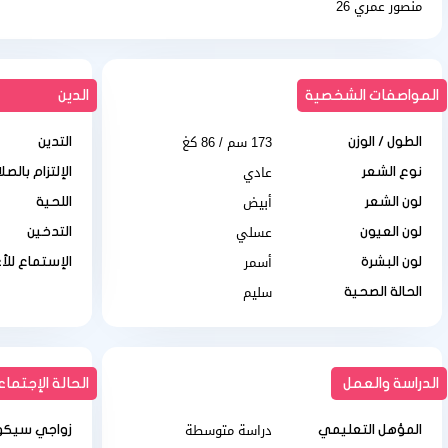
منصور عمري 26
المواصفات الشخصية
الدين
173 سم / 86 كغ
الطول / الوزن
التدين
عادي
نوع الشعر
الإلتزام بالصل
أبيض
لون الشعر
اللحية
عسلي
لون العيون
التدخين
أسمر
لون البشرة
الإستماع للأ
سليم
الحالة الصحية
الدراسة والعمل
الحالة الإجتماع
دراسة متوسطة
المؤهل التعليمي
زواجي سيكو