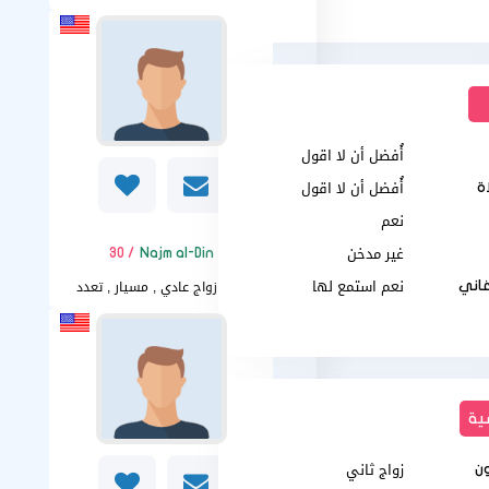
أُفضل أن لا اقول
أُفضل أن لا اقول
اة
نعم
غير مدخن
/ 30
Najm al-Din
نعم استمع لها
زواج عادي , مسيار , تعدد
غاني
أريد
ية
زواج ثاني
ن