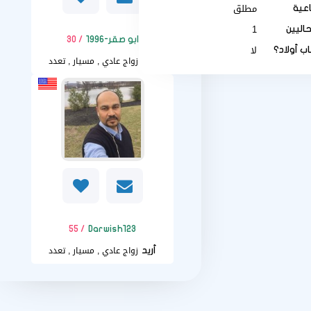
مطلق
اعية
1
حاليين
ابو صقر-1996
/ 30
لا
ب أولاد؟
زواج عادي , مسيار , تعدد
أريد
/ 55
Darwish123
زواج عادي , مسيار , تعدد
أريد