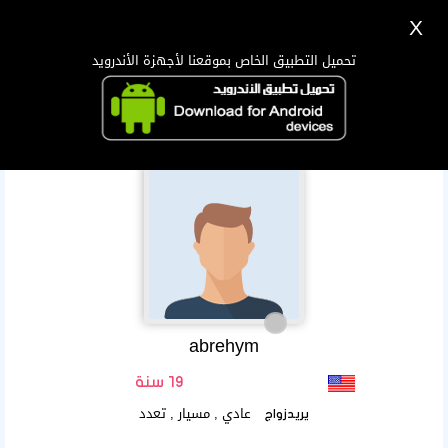
X
تسجيل
دخول
اللغة Lang ▼
تحميل التطبيق الخاص بموقعنا لأجهزة الأندرويد
الرئيسية
البحث
تطبيق الجوال
abrehym
19 سنة
عادي , مسيار , تعدد
يريدزواج