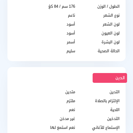
الطول / الوزن
176 سم / 84 كغ
نوع الشعر
ناعم
لون الشعر
أسود
لون العيون
أسود
لون البشرة
أسمر
الحالة الصحية
سليم
الدين
التدين
متدين
الإلتزام بالصلاة
ملتزم
اللحية
نعم
التدخين
غير مدخن
الإستماع للأغاني
نعم استمع لها