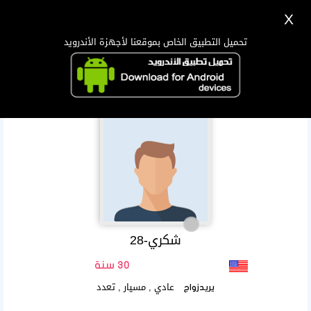
X
تسجيل
دخول
اللغة Lang ▼
تحميل التطبيق الخاص بموقعنا لأجهزة الأندرويد
الرئيسية
البحث
تطبيق الجوال
شكري-28
30 سنة
عادي , مسيار , تعدد
يريدزواج